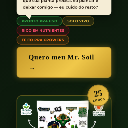
que sua planta precisa. Só plantar e
deixar comigo — eu cuido do resto."
PRONTO PRA USO
SOLO VIVO
RICO EM NUTRIENTES
FEITO PRA GROWERS
Quero meu Mr. Soil
→
25
LITROS