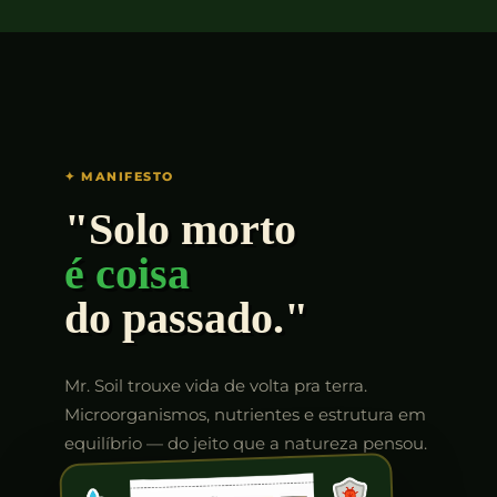
✦ MANIFESTO
"Solo morto
é coisa
do passado."
Mr. Soil trouxe vida de volta pra terra.
Microorganismos, nutrientes e estrutura em
equilíbrio — do jeito que a natureza pensou.