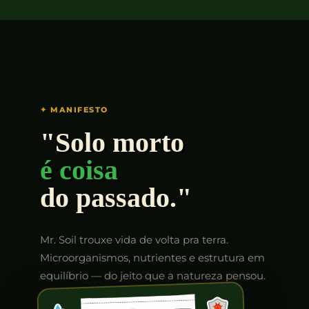
✦ MANIFESTO
"Solo morto
é coisa
do passado."
Mr. Soil trouxe vida de volta pra terra.
Microorganismos, nutrientes e estrutura em
equilíbrio — do jeito que a natureza pensou.