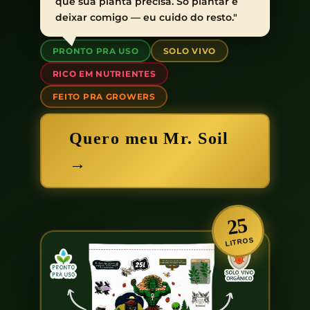
que sua planta precisa. Só plantar e
deixar comigo — eu cuido do resto."
PRONTO PRA USO
SOLO VIVO
RICO EM NUTRIENTES
FEITO PRA GROWERS
Quero meu Mr. Soil
→
25
LITROS