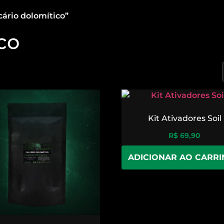
ário dolomítico”
co
Kit Ativadores Soil
R$
69,90
ADICIONAR AO CARR