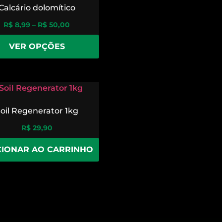
Calcário dolomítico
R$
8,99
–
R$
50,00
VER OPÇÕES
oil Regenerator 1kg
R$
29,90
CIONAR AO CARRINHO