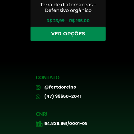
Terra de diatomáceas –
Defensivo orgânico
R$
23,99
–
R$
165,00
VER OPÇÕES
CONTATO
@fertdoreino
(47) 99650-2041
CNPJ
54.836.661/0001-08