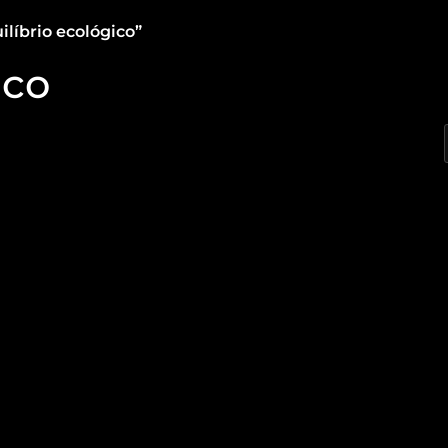
líbrio ecológico”
ico