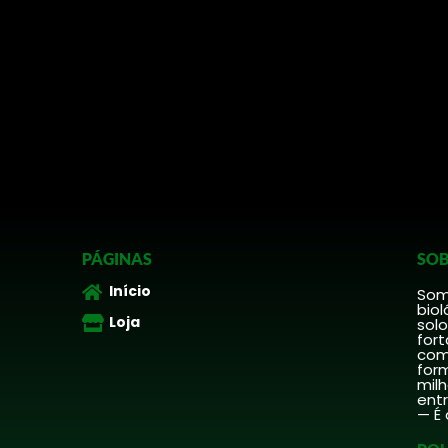
PÁGINAS
SOB
Início
Somo
biol
Loja
solo
fort
comp
form
mil
ent
— É 