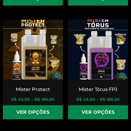
Mister Protect
Mister Tórus FPJ
R$
49,90
–
R$
189,90
R$
49,90
–
R$
189,90
VER OPÇÕES
VER OPÇÕES