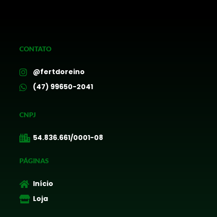
CONTATO
@fertdoreino
(47) 99650-2041
CNPJ
54.836.661/0001-08
PÁGINAS
Início
Loja