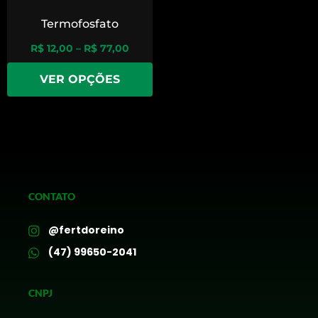
Termofosfato
R$
12,00
–
R$
77,00
VER OPÇÕES
CONTATO
@fertdoreino
(47) 99650-2041
CNPJ