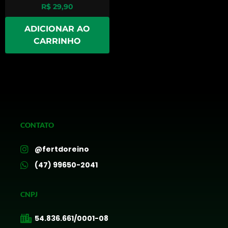
R$
29,90
ADICIONAR AO
CARRINHO
CONTATO
@fertdoreino
(47) 99650-2041
CNPJ
54.836.661/0001-08