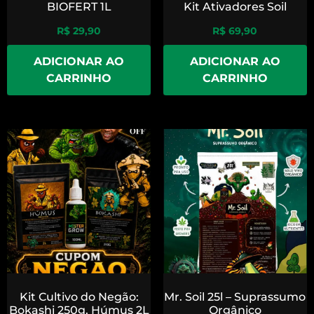
BIOFERT 1L
Kit Ativadores Soil
R$
29,90
R$
69,90
ADICIONAR AO
ADICIONAR AO
CARRINHO
CARRINHO
Kit Cultivo do Negão:
Mr. Soil 25l – Suprassumo
Bokashi 250g, Húmus 2L
Orgânico