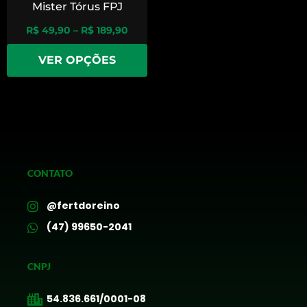
Mister Tórus FPJ
R$
49,90
–
R$
189,90
VER OPÇÕES
CONTATO
@fertdoreino
(47) 99650-2041
CNPJ
54.836.661/0001-08