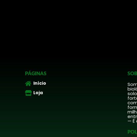
PÁGINAS
SOB
Início
Somo
biol
Loja
solo
fort
comp
form
mil
ent
— É 
POL