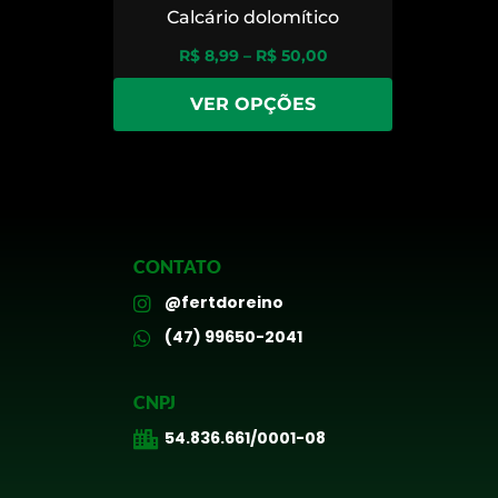
Calcário dolomítico
R$
8,99
–
R$
50,00
VER OPÇÕES
CONTATO
@fertdoreino
(47) 99650-2041
CNPJ
54.836.661/0001-08