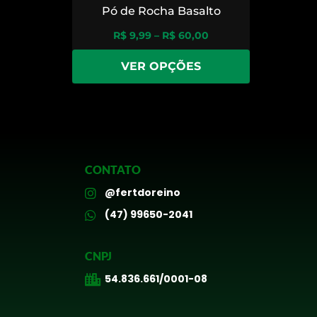
Pó de Rocha Basalto
R$
9,99
–
R$
60,00
VER OPÇÕES
CONTATO
@fertdoreino
(47) 99650-2041
CNPJ
54.836.661/0001-08