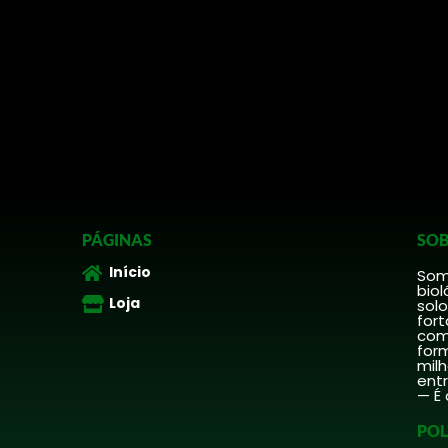
PÁGINAS
SOB
Início
Somo
biol
Loja
solo
fort
comp
form
mil
ent
— É 
POL