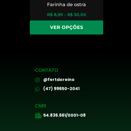
Farinha de ostra
R$
8,99
–
R$
50,00
VER OPÇÕES
CONTATO
@fertdoreino
(47) 99650-2041
CNPJ
54.836.661/0001-08