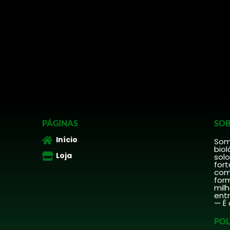
PÁGINAS
SOB
Início
Somo
biol
Loja
solo
fort
comp
form
mil
ent
— É 
POL