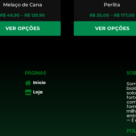
Melaço de Cana
Perlita
R$
49,90
–
R$
129,90
R$
20,00
–
R$
177,00
VER OPÇÕES
VER OPÇÕES
PÁGINAS
SOB
Início
Somo
biol
Loja
solo
fort
comp
form
mil
ent
— É 
POL