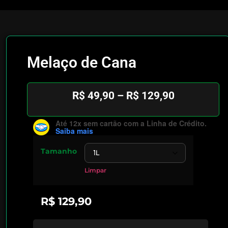
Melaço de Cana
R$
49,90
–
R$
129,90
Até 12x sem cartão
com a Linha de Crédito.
Saiba mais
Tamanho
Limpar
R$
129,90