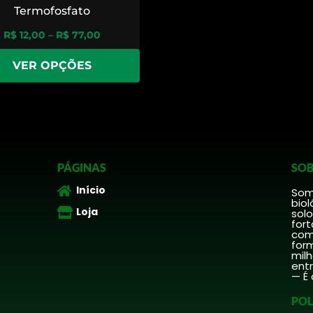
Termofosfato
R$
12,00
–
R$
77,00
VER OPÇÕES
PÁGINAS
SOB
Início
Somo
biol
Loja
solo
fort
comp
form
mil
ent
— É 
POL