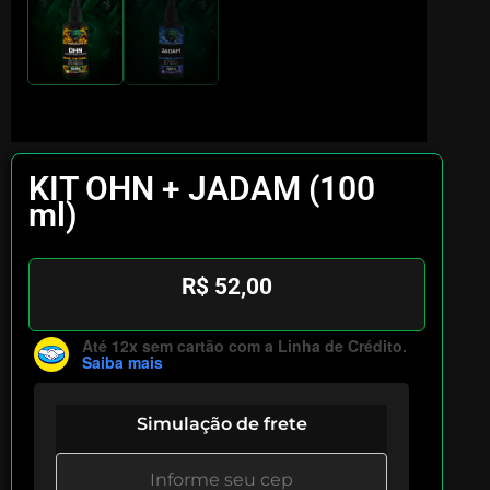
KIT OHN + JADAM (100
ml)
R$
52,00
Até 12x sem cartão
com a Linha de Crédito.
Saiba mais
Simulação de frete