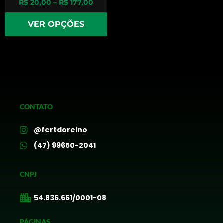
R$
20,00
–
R$
177,00
VER OPÇÕES
CONTATO
@fertdoreino
(47) 99650-2041
CNPJ
54.836.661/0001-08
PÁGINAS