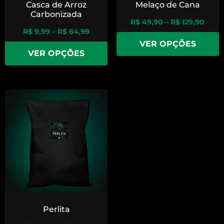
Casca de Arroz
Melaço de Cana
Carbonizada
R$
49,90
–
R$
129,90
R$
9,99
–
R$
64,99
VER OPÇÕES
VER OPÇÕES
Perlita