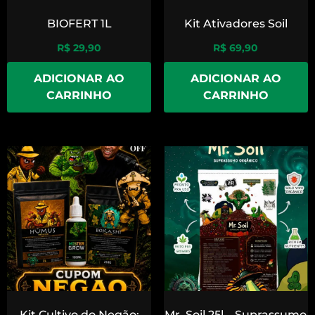
BIOFERT 1L
Kit Ativadores Soil
R$
29,90
R$
69,90
ADICIONAR AO
ADICIONAR AO
CARRINHO
CARRINHO
Kit Cultivo do Negão:
Mr. Soil 25l – Suprassumo