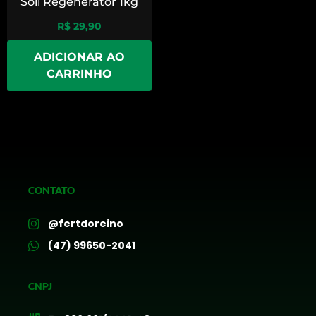
Soil Regenerator 1kg
R$
29,90
ADICIONAR AO
CARRINHO
CONTATO
@fertdoreino
(47) 99650-2041
CNPJ