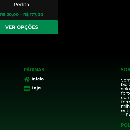
Perlita
R$
20,00
–
R$
177,00
VER OPÇÕES
PÁGINAS
SOB
Início
Somo
biol
Loja
solo
fort
comp
form
mil
ent
— É 
POL