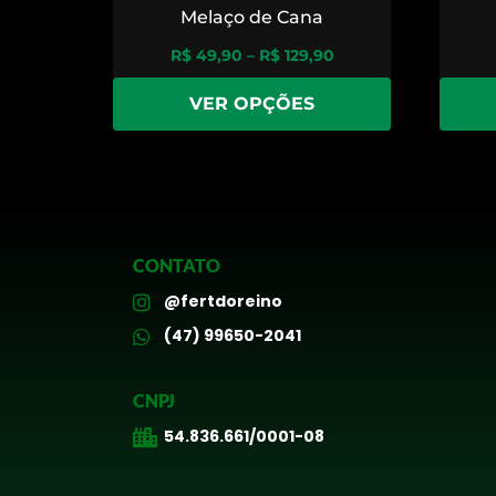
Melaço de Cana
R$
49,90
–
R$
129,90
VER OPÇÕES
CONTATO
@fertdoreino
(47) 99650-2041
CNPJ
54.836.661/0001-08